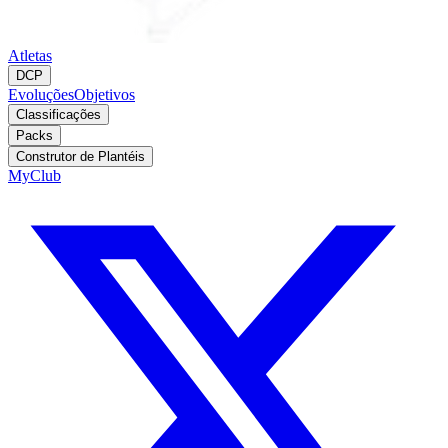
Atletas
DCP
Evoluções
Objetivos
Classificações
Packs
Construtor de Plantéis
MyClub