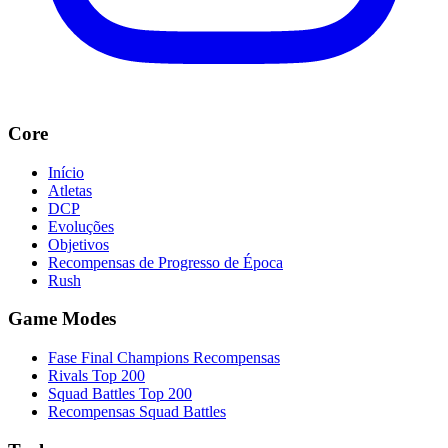
Core
Início
Atletas
DCP
Evoluções
Objetivos
Recompensas de Progresso de Época
Rush
Game Modes
Fase Final Champions Recompensas
Rivals Top 200
Squad Battles Top 200
Recompensas Squad Battles