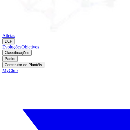
Atletas
DCP
Evoluções
Objetivos
Classificações
Packs
Construtor de Plantéis
MyClub