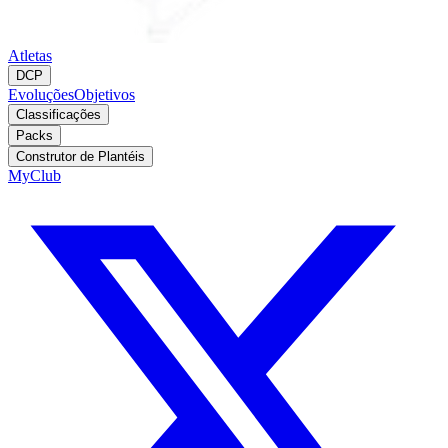
Atletas
DCP
Evoluções
Objetivos
Classificações
Packs
Construtor de Plantéis
MyClub