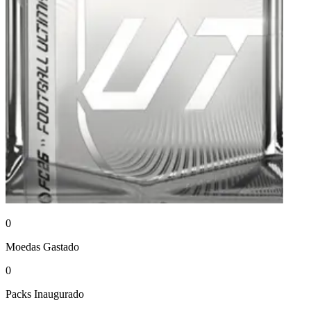
0
Moedas
Gastado
0
Packs
Inaugurado