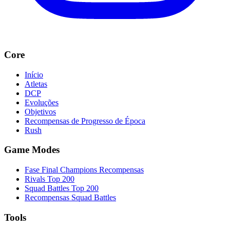
Core
Início
Atletas
DCP
Evoluções
Objetivos
Recompensas de Progresso de Época
Rush
Game Modes
Fase Final Champions Recompensas
Rivals Top 200
Squad Battles Top 200
Recompensas Squad Battles
Tools