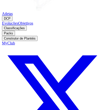
Atletas
DCP
Evoluções
Objetivos
Classificações
Packs
Construtor de Plantéis
MyClub