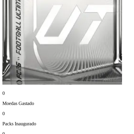
0
Moedas
Gastado
0
Packs
Inaugurado
0