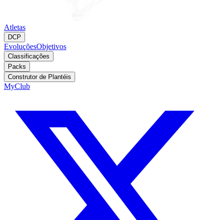
Atletas
DCP
Evoluções
Objetivos
Classificações
Packs
Construtor de Plantéis
MyClub