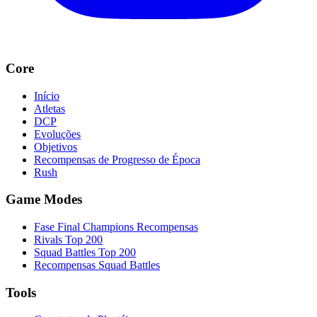
Core
Início
Atletas
DCP
Evoluções
Objetivos
Recompensas de Progresso de Época
Rush
Game Modes
Fase Final Champions Recompensas
Rivals Top 200
Squad Battles Top 200
Recompensas Squad Battles
Tools