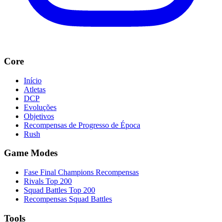
Core
Início
Atletas
DCP
Evoluções
Objetivos
Recompensas de Progresso de Época
Rush
Game Modes
Fase Final Champions Recompensas
Rivals Top 200
Squad Battles Top 200
Recompensas Squad Battles
Tools