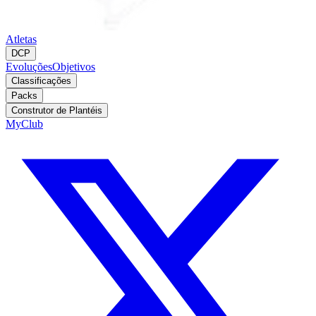
Atletas
DCP
Evoluções
Objetivos
Classificações
Packs
Construtor de Plantéis
MyClub