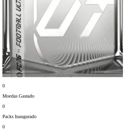
0
Moedas
Gastado
0
Packs
Inaugurado
0