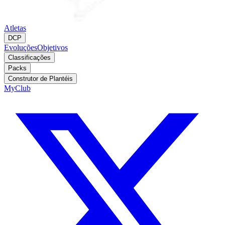
Atletas
DCP
Evoluções
Objetivos
Classificações
Packs
Construtor de Plantéis
MyClub