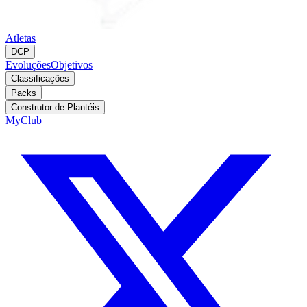
Atletas
DCP
Evoluções
Objetivos
Classificações
Packs
Construtor de Plantéis
MyClub