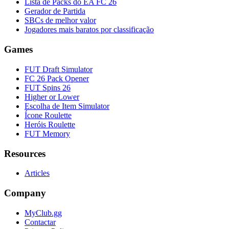
Lista de Packs do EA FC 26
Gerador de Partida
SBCs de melhor valor
Jogadores mais baratos por classificação
Games
FUT Draft Simulator
FC 26 Pack Opener
FUT Spins 26
Higher or Lower
Escolha de Item Simulator
Ícone Roulette
Heróis Roulette
FUT Memory
Resources
Articles
Company
MyClub.gg
Contactar