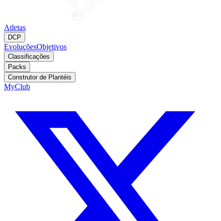
Atletas
DCP
Evoluções
Objetivos
Classificações
Packs
Construtor de Plantéis
MyClub