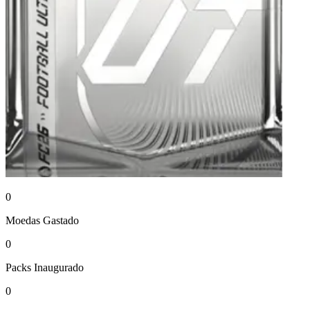
0
Moedas
Gastado
0
Packs
Inaugurado
0