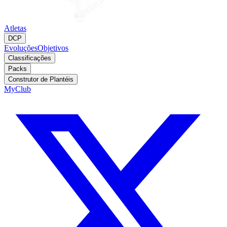
Atletas
DCP
Evoluções
Objetivos
Classificações
Packs
Construtor de Plantéis
MyClub