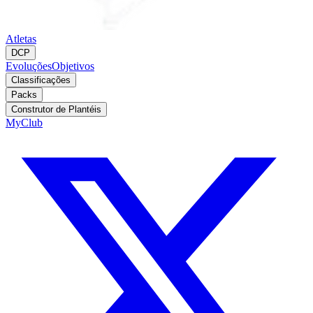
Atletas
DCP
Evoluções
Objetivos
Classificações
Packs
Construtor de Plantéis
MyClub