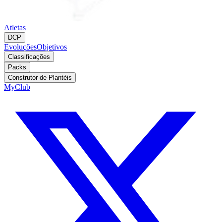
Atletas
DCP
Evoluções
Objetivos
Classificações
Packs
Construtor de Plantéis
MyClub