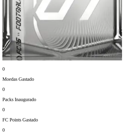
0
Moedas
Gastado
0
Packs
Inaugurado
0
FC Points
Gastado
0