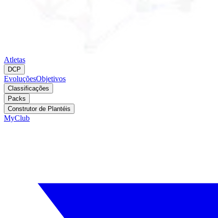
Atletas
DCP
Evoluções
Objetivos
Classificações
Packs
Construtor de Plantéis
MyClub