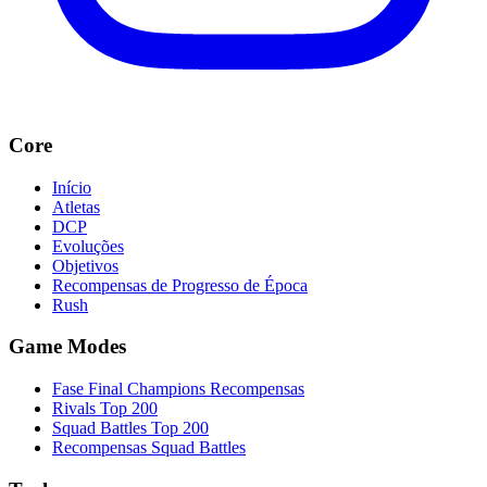
Core
Início
Atletas
DCP
Evoluções
Objetivos
Recompensas de Progresso de Época
Rush
Game Modes
Fase Final Champions Recompensas
Rivals Top 200
Squad Battles Top 200
Recompensas Squad Battles