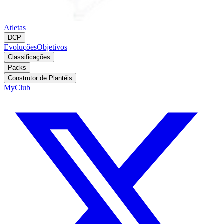
Atletas
DCP
Evoluções
Objetivos
Classificações
Packs
Construtor de Plantéis
MyClub