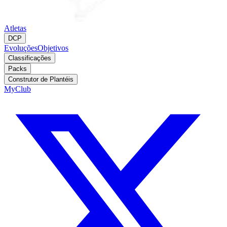
Atletas
DCP
Evoluções
Objetivos
Classificações
Packs
Construtor de Plantéis
MyClub