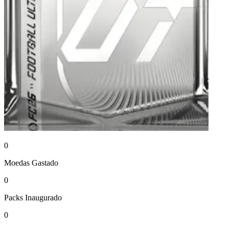
0
Moedas
Gastado
0
Packs
Inaugurado
0