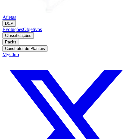
Atletas
DCP
Evoluções
Objetivos
Classificações
Packs
Construtor de Plantéis
MyClub