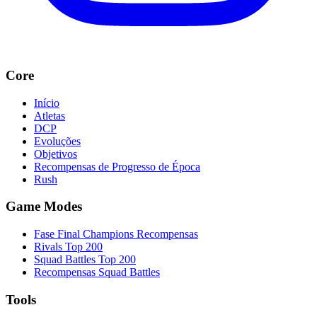
Core
Início
Atletas
DCP
Evoluções
Objetivos
Recompensas de Progresso de Época
Rush
Game Modes
Fase Final Champions Recompensas
Rivals Top 200
Squad Battles Top 200
Recompensas Squad Battles
Tools