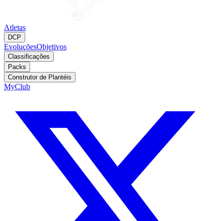
Atletas
DCP
Evoluções
Objetivos
Classificações
Packs
Construtor de Plantéis
MyClub