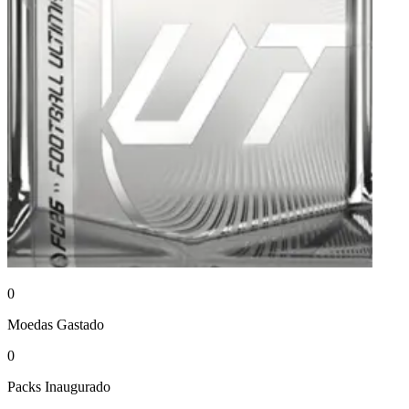
0
Moedas
Gastado
0
Packs
Inaugurado