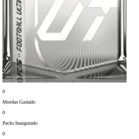
0
Moedas
Gastado
0
Packs
Inaugurado
0