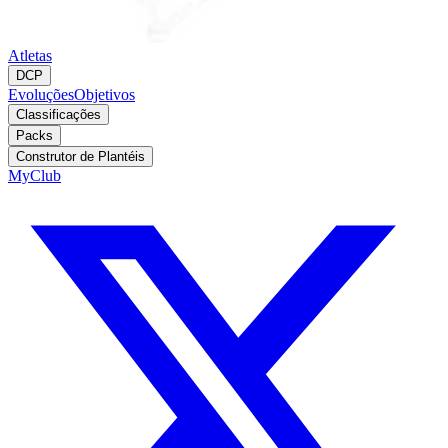
Atletas
DCP
Evoluções
Objetivos
Classificações
Packs
Construtor de Plantéis
MyClub