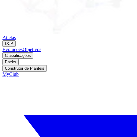
Atletas
DCP
Evoluções
Objetivos
Classificações
Packs
Construtor de Plantéis
MyClub