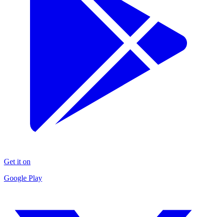
Get it on
Google Play