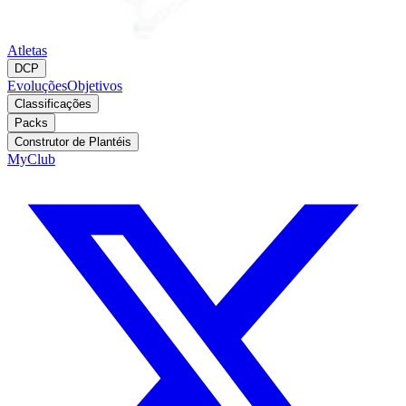
Atletas
DCP
Evoluções
Objetivos
Classificações
Packs
Construtor de Plantéis
MyClub