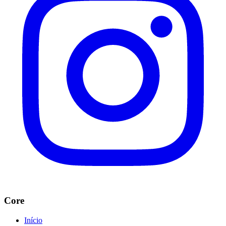
Core
Início