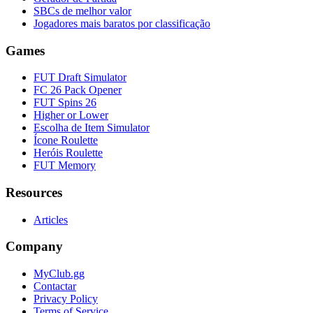
SBCs de melhor valor
Jogadores mais baratos por classificação
Games
FUT Draft Simulator
FC 26 Pack Opener
FUT Spins 26
Higher or Lower
Escolha de Item Simulator
Ícone Roulette
Heróis Roulette
FUT Memory
Resources
Articles
Company
MyClub.gg
Contactar
Privacy Policy
Terms of Service