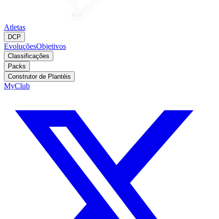
Atletas
DCP
Evoluções
Objetivos
Classificações
Packs
Construtor de Plantéis
MyClub