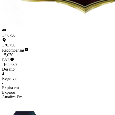
177,750
170,750
Recompensas
15,070
P&L
-162,680
Desafio
4
Repetível
-
Expira em
Expirou
Atualiza Em
-