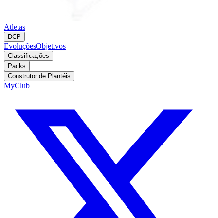
Atletas
DCP
Evoluções
Objetivos
Classificações
Packs
Construtor de Plantéis
MyClub