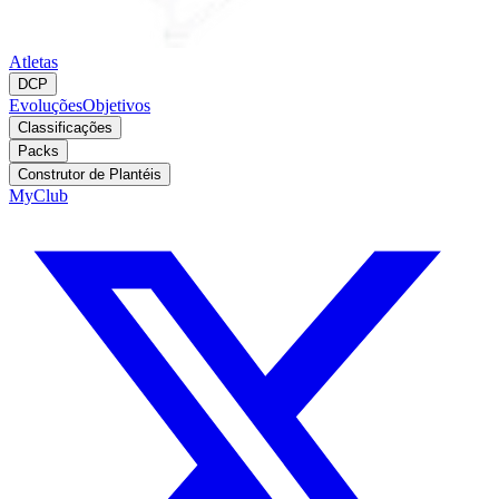
Atletas
DCP
Evoluções
Objetivos
Classificações
Packs
Construtor de Plantéis
MyClub