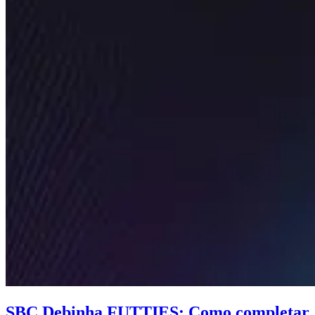
SBC Debinha FUTTIES: Como completar