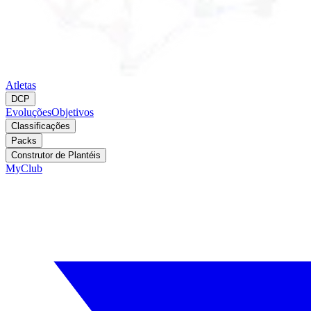
Atletas
DCP
Evoluções
Objetivos
Classificações
Packs
Construtor de Plantéis
MyClub