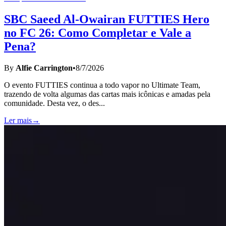
SBC Saeed Al-Owairan FUTTIES Hero
no FC 26: Como Completar e Vale a
Pena?
By
Alfie Carrington
•
8/7/2026
O evento FUTTIES continua a todo vapor no Ultimate Team,
trazendo de volta algumas das cartas mais icônicas e amadas pela
comunidade. Desta vez, o des
...
Ler mais
→