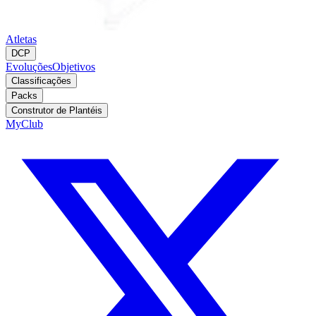
Atletas
DCP
Evoluções
Objetivos
Classificações
Packs
Construtor de Plantéis
MyClub