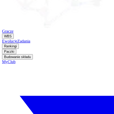
Gracze
WBS
Ewolucje
Zadania
Rankingi
Paczki
Budowanie składu
MyClub