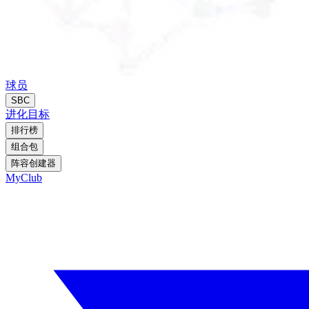
球员
SBC
进化
目标
排行榜
组合包
阵容创建器
MyClub