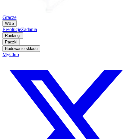
Gracze
WBS
Ewolucje
Zadania
Rankingi
Paczki
Budowanie składu
MyClub