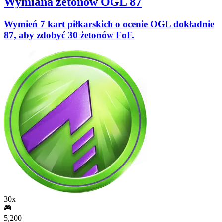
Wymiana żetonów OGL 87
Wymień 7 kart piłkarskich o ocenie OGL dokładnie
87, aby zdobyć 30 żetonów FoF.
30x
5,200