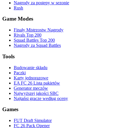
Nagrody za postępy w sezonie
Rush
Game Modes
Finały Mistrzostw Nagrody
Rivals Top 200
Squad Battles Top 200
Nagrody za Squad Battles
Tools
Budowanie składu
Paczki
Karty jednorazowe
EA FC 26 Lista pakietów
Generator meczów
Najwyższej jakości SBC
Najtańsi gracze według oceny
Games
FUT Draft Simulator
FC 26 Pack Opener