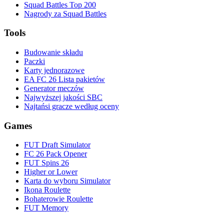
Squad Battles Top 200
Nagrody za Squad Battles
Tools
Budowanie składu
Paczki
Karty jednorazowe
EA FC 26 Lista pakietów
Generator meczów
Najwyższej jakości SBC
Najtańsi gracze według oceny
Games
FUT Draft Simulator
FC 26 Pack Opener
FUT Spins 26
Higher or Lower
Karta do wyboru Simulator
Ikona Roulette
Bohaterowie Roulette
FUT Memory