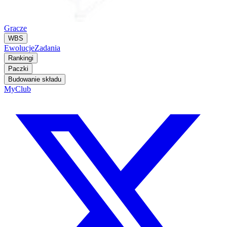
Gracze
WBS
Ewolucje
Zadania
Rankingi
Paczki
Budowanie składu
MyClub