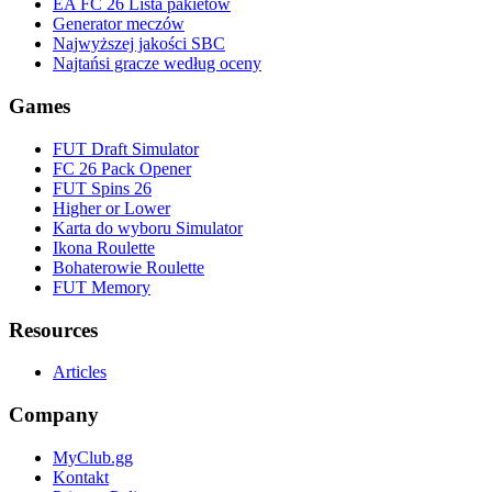
EA FC 26 Lista pakietów
Generator meczów
Najwyższej jakości SBC
Najtańsi gracze według oceny
Games
FUT Draft Simulator
FC 26 Pack Opener
FUT Spins 26
Higher or Lower
Karta do wyboru Simulator
Ikona Roulette
Bohaterowie Roulette
FUT Memory
Resources
Articles
Company
MyClub.gg
Kontakt