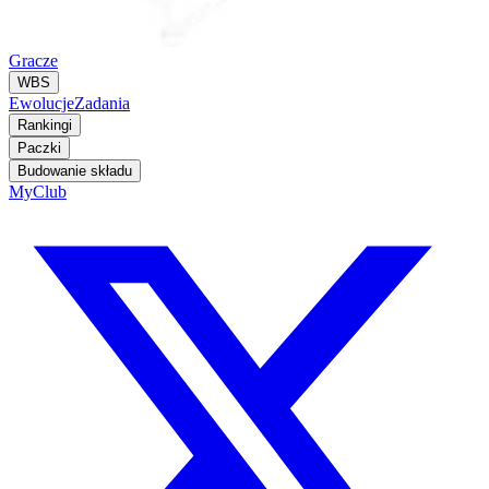
Gracze
WBS
Ewolucje
Zadania
Rankingi
Paczki
Budowanie składu
MyClub