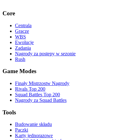
Core
Centrala
Gracze
WBS
Ewolucje
Zadania
Nagrody za postępy w sezonie
Rush
Game Modes
Finały Mistrzostw Nagrody
Rivals Top 200
Squad Battles Top 200
Nagrody za Squad Battles
Tools
Budowanie składu
Paczki
Karty jednorazowe