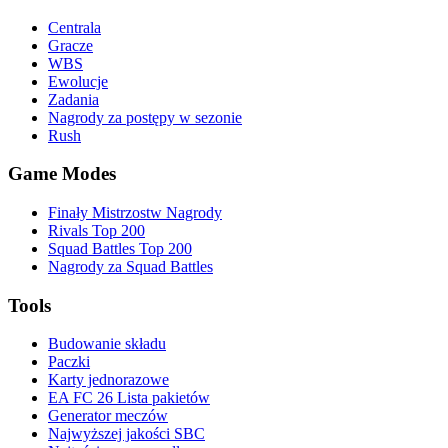
Centrala
Gracze
WBS
Ewolucje
Zadania
Nagrody za postępy w sezonie
Rush
Game Modes
Finały Mistrzostw Nagrody
Rivals Top 200
Squad Battles Top 200
Nagrody za Squad Battles
Tools
Budowanie składu
Paczki
Karty jednorazowe
EA FC 26 Lista pakietów
Generator meczów
Najwyższej jakości SBC