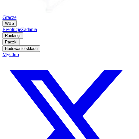
Gracze
WBS
Ewolucje
Zadania
Rankingi
Paczki
Budowanie składu
MyClub