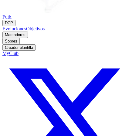
Futb.
DCP
Evoluciones
Objetivos
Marcadores
Sobres
Creador plantilla
MyClub