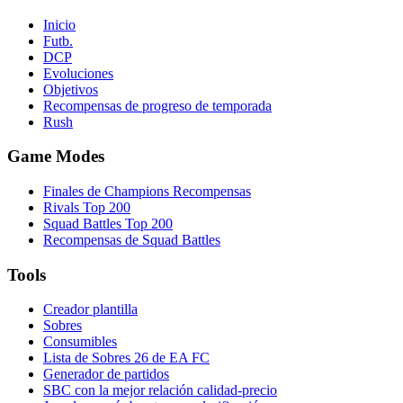
Inicio
Futb.
DCP
Evoluciones
Objetivos
Recompensas de progreso de temporada
Rush
Game Modes
Finales de Champions Recompensas
Rivals Top 200
Squad Battles Top 200
Recompensas de Squad Battles
Tools
Creador plantilla
Sobres
Consumibles
Lista de Sobres 26 de EA FC
Generador de partidos
SBC con la mejor relación calidad-precio