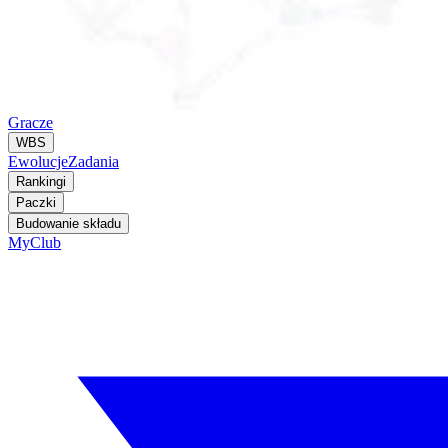
Gracze
WBS
Ewolucje
Zadania
Rankingi
Paczki
Budowanie składu
MyClub