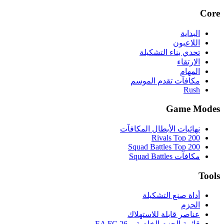
Core
البداية
اللاعبون
تحدي بناء التشكيلة
الارتقاء
المهام
مكافآت تقدم الموسم
Rush
Game Modes
نهائيات الأبطال المكافآت
Rivals Top 200
Squad Battles Top 200
مكافآت Squad Battles
Tools
أداة صنع التشكيلة
الحزم
عناصر قابلة للاستهلاك
قائمة الحزم الخاصة بـ EA FC 26