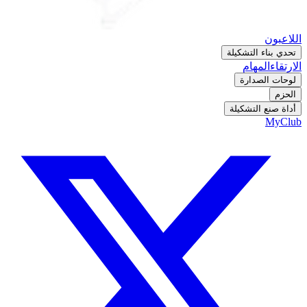
اللاعبون
تحدي بناء التشكيلة
الارتقاء
المهام
لوحات الصدارة
الحزم
أداة صنع التشكيلة
MyClub