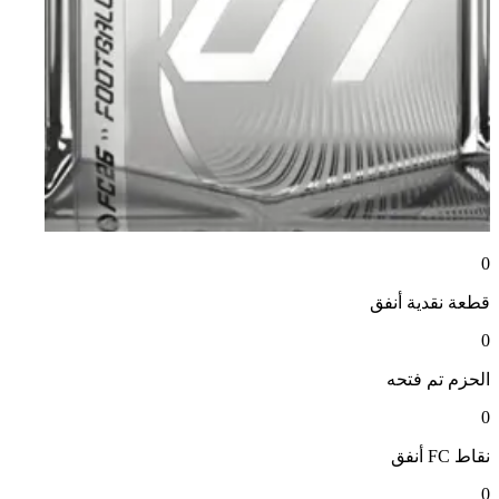
0
قطعة نقدية
أنفق
0
الحزم
تم فتحه
0
نقاط FC
أنفق
0