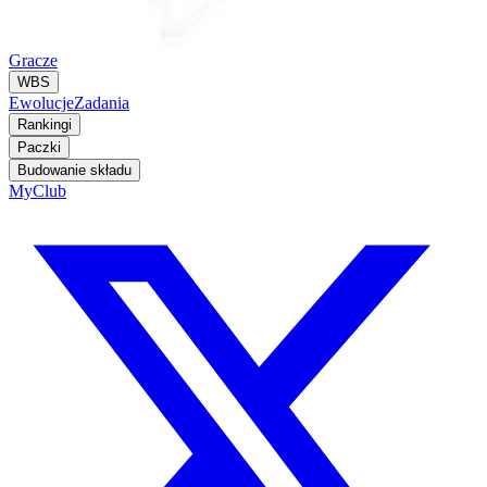
Gracze
WBS
Ewolucje
Zadania
Rankingi
Paczki
Budowanie składu
MyClub