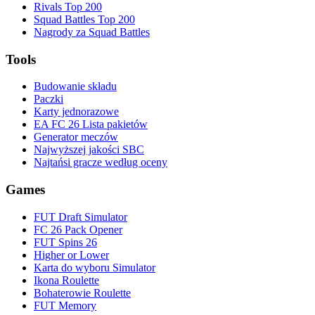
Rivals Top 200
Squad Battles Top 200
Nagrody za Squad Battles
Tools
Budowanie składu
Paczki
Karty jednorazowe
EA FC 26 Lista pakietów
Generator meczów
Najwyższej jakości SBC
Najtańsi gracze według oceny
Games
FUT Draft Simulator
FC 26 Pack Opener
FUT Spins 26
Higher or Lower
Karta do wyboru Simulator
Ikona Roulette
Bohaterowie Roulette
FUT Memory