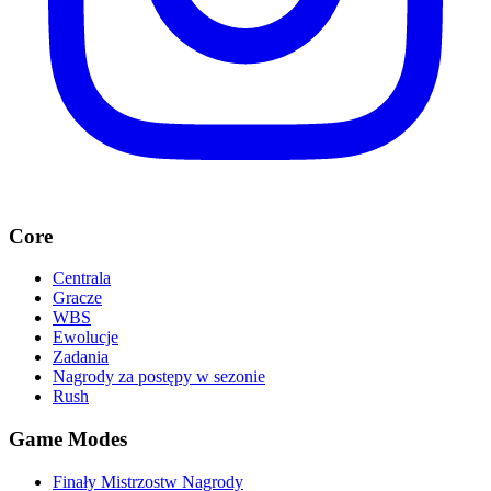
Core
Centrala
Gracze
WBS
Ewolucje
Zadania
Nagrody za postępy w sezonie
Rush
Game Modes
Finały Mistrzostw Nagrody