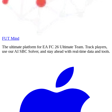
FUT Mind
The ultimate platform for EA FC
26
Ultimate Team. Track players,
use our AI SBC Solver, and stay ahead with real-time data and tools.