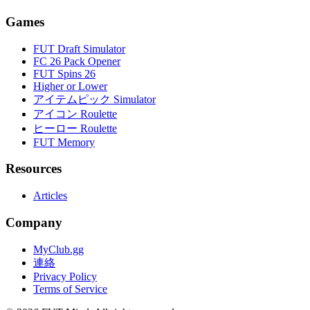
Games
FUT Draft Simulator
FC 26 Pack Opener
FUT Spins 26
Higher or Lower
アイテムピック Simulator
アイコン Roulette
ヒーロー Roulette
FUT Memory
Resources
Articles
Company
MyClub.gg
連絡
Privacy Policy
Terms of Service