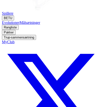
Spillere
BETU
Evolutioner
Målsætninger
Rangliste
Pakker
Trup-sammensætning
MyClub