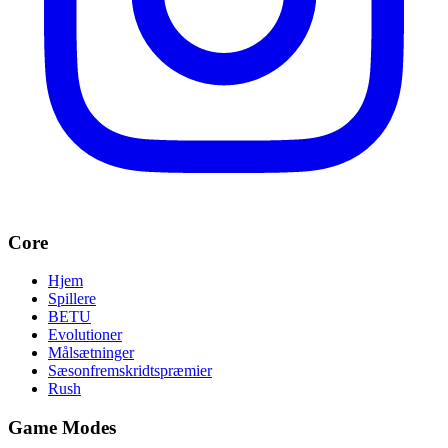
Core
Hjem
Spillere
BETU
Evolutioner
Målsætninger
Sæsonfremskridtspræmier
Rush
Game Modes