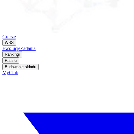
Gracze
WBS
Ewolucje
Zadania
Rankingi
Paczki
Budowanie składu
MyClub