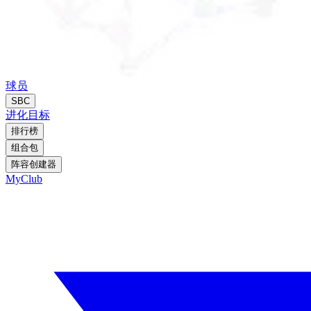
球员
SBC
进化
目标
排行榜
组合包
阵容创建器
MyClub