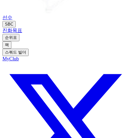
선수
SBC
진화
목표
순위표
팩
스쿼드 빌더
MyClub