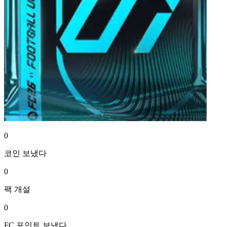
0
코인
보냈다
0
팩
개설
0
FC 포인트
보냈다