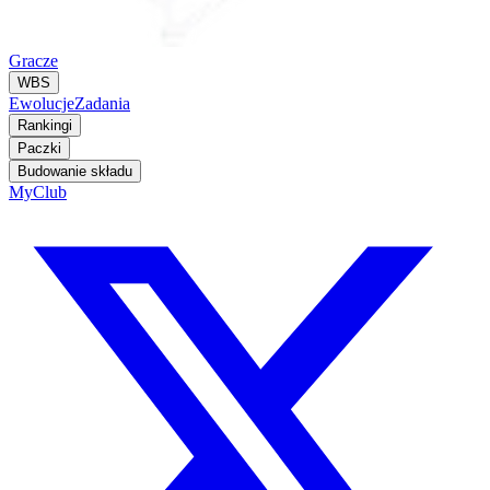
Gracze
WBS
Ewolucje
Zadania
Rankingi
Paczki
Budowanie składu
MyClub