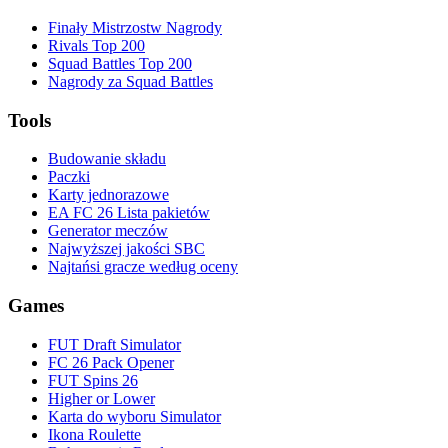
Finały Mistrzostw Nagrody
Rivals Top 200
Squad Battles Top 200
Nagrody za Squad Battles
Tools
Budowanie składu
Paczki
Karty jednorazowe
EA FC 26 Lista pakietów
Generator meczów
Najwyższej jakości SBC
Najtańsi gracze według oceny
Games
FUT Draft Simulator
FC 26 Pack Opener
FUT Spins 26
Higher or Lower
Karta do wyboru Simulator
Ikona Roulette