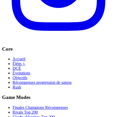
Core
Accueil
Élém. j.
DCÉ
Évolutions
Objectifs
Récompenses progression de saison
Rush
Game Modes
Finales Champions Récompenses
Rivals Top 200
Clashs d'équipes Top 200