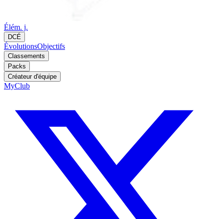
Élém. j.
DCÉ
Évolutions
Objectifs
Classements
Packs
Créateur d'équipe
MyClub