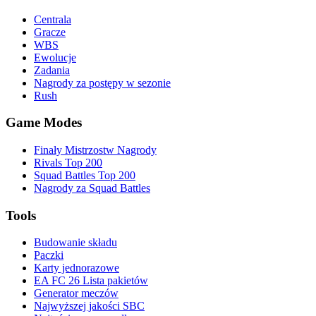
Centrala
Gracze
WBS
Ewolucje
Zadania
Nagrody za postępy w sezonie
Rush
Game Modes
Finały Mistrzostw Nagrody
Rivals Top 200
Squad Battles Top 200
Nagrody za Squad Battles
Tools
Budowanie składu
Paczki
Karty jednorazowe
EA FC 26 Lista pakietów
Generator meczów
Najwyższej jakości SBC