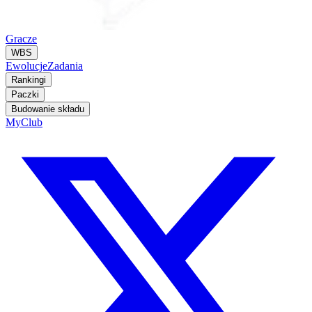
Gracze
WBS
Ewolucje
Zadania
Rankingi
Paczki
Budowanie składu
MyClub