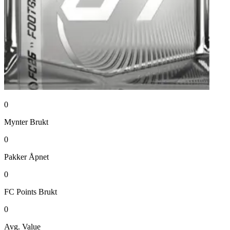
0
Mynter
Brukt
0
Pakker
Åpnet
0
FC Points
Brukt
0
Avg. Value