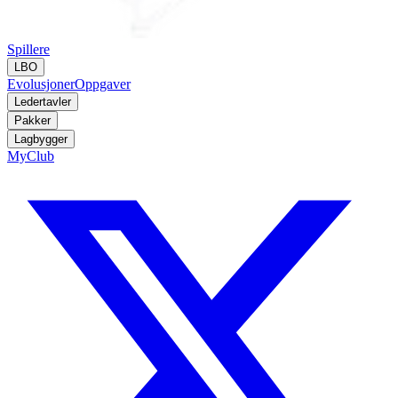
Spillere
LBO
Evolusjoner
Oppgaver
Ledertavler
Pakker
Lagbygger
MyClub