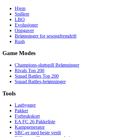
Hjem
Spillere
LBO
Evolusjoner
Oppgaver
Belønninger for sesongfremdrift
Rush
Game Modes
Champions-sluttspill Belønninger
Rivals Top 200
Squad Battles Top 200
Squad Battles-belønninger
Tools
Lagbygger
Pakker
Forbrukskort
EA FC 26 Pakkeliste
Kampgenerator
SBC-er med beste verdi