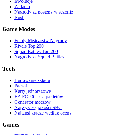
Ewolucje
Zadania
Nagrody za postępy w sezonie
Rush
Game Modes
Finały Mistrzostw Nagrody
Rivals Top 200
Squad Battles Top 200
Nagrody za Squad Battles
Tools
Budowanie składu
Paczki
Karty jednorazowe
EA FC 26 Lista pakietów
Generator meczów
Najwyższej jakości SBC
Najtańsi gracze według oceny
Games