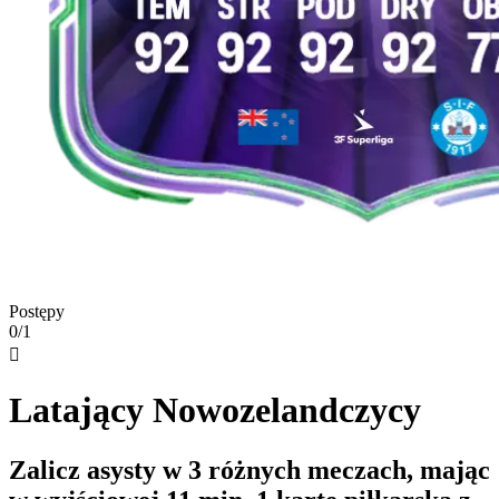
Postępy
0/1

Latający Nowozelandczycy
Zalicz asysty w 3 różnych meczach, mając