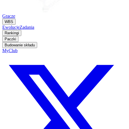
Gracze
WBS
Ewolucje
Zadania
Rankingi
Paczki
Budowanie składu
MyClub