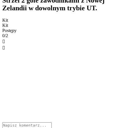
Strzel 2 gole zawodnikami z Nowej
Zelandii w dowolnym trybie UT.
Kit
Kit
Postępy
0/2

