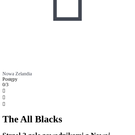
Nowa Zelandia
Postępy
0/3



The All Blacks