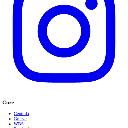
Core
Centrala
Gracze
WBS