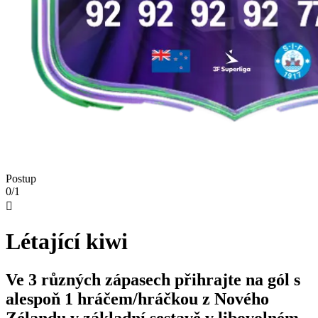
Postup
0/1

Létající kiwi
Ve 3 různých zápasech přihrajte na gól s
alespoň 1 hráčem/hráčkou z Nového
Zélandu v základní sestavě v libovolném