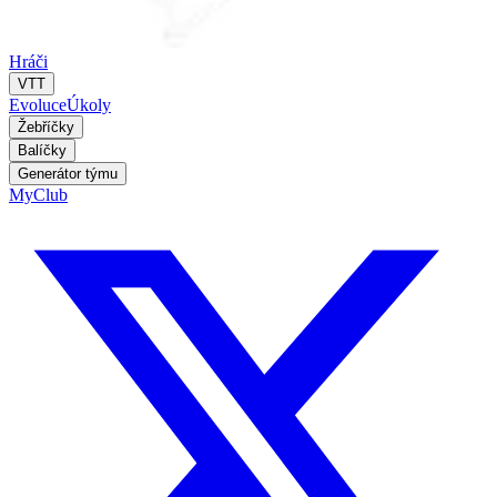
Hráči
VTT
Evoluce
Úkoly
Žebříčky
Balíčky
Generátor týmu
MyClub