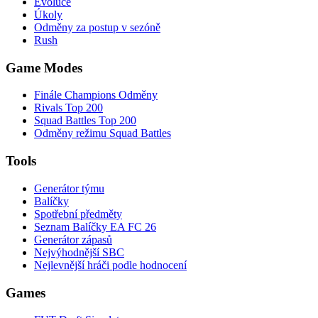
Evoluce
Úkoly
Odměny za postup v sezóně
Rush
Game Modes
Finále Champions Odměny
Rivals Top 200
Squad Battles Top 200
Odměny režimu Squad Battles
Tools
Generátor týmu
Balíčky
Spotřební předměty
Seznam Balíčky EA FC 26
Generátor zápasů
Nejvýhodnější SBC
Nejlevnější hráči podle hodnocení
Games