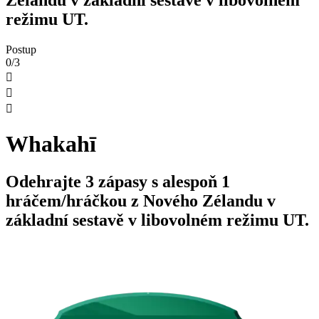
režimu UT.
Postup
0/3



Whakahī
Odehrajte 3 zápasy s alespoň 1
hráčem/hráčkou z Nového Zélandu v
základní sestavě v libovolném režimu UT.