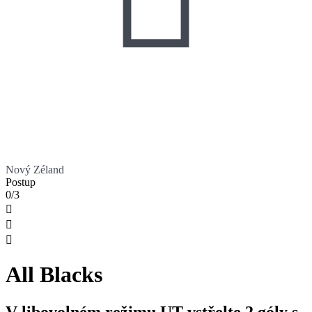
Nový Zéland
Postup
0/3



All Blacks
V libovolném režimu UT vstřelte 2 góly s