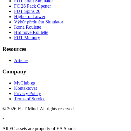
FUT Draft Simulator
FC 26 Pack Opener
FUT Spins 26
Higher or Lower
Výběr předmětu Simulator
Ikona Roulette
Hrdinové Roulette
FUT Memory
Resources
Articles
Company
MyClub.gg
Kontaktovat
Privacy Policy
Terms of Service
©
2026
FUT Mind. All rights reserved.
•
All
FC
assets are property of EA Sports.