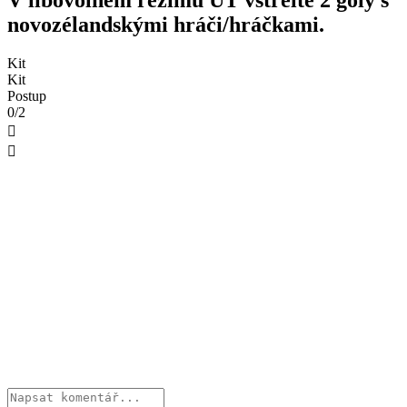
novozélandskými hráči/hráčkami.
Kit
Kit
Postup
0/2

