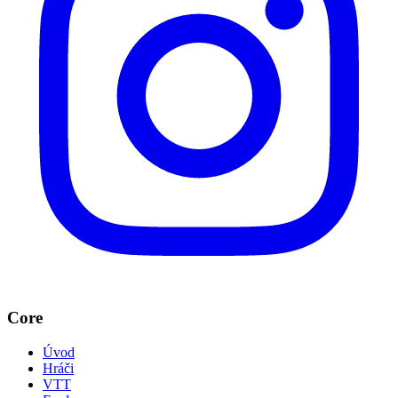
Core
Úvod
Hráči
VTT