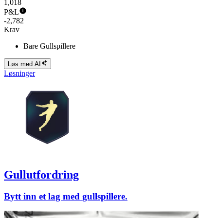
1,018
P&L
-2,782
Krav
Bare Gullspillere
Løs med AI
Løsninger
Gullutfordring
Bytt inn et lag med gullspillere.