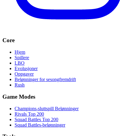
Core
Hjem
Spillere
LBO
Evolusjoner
Oppgaver
Belønninger for sesongfremdrift
Rush
Game Modes
Champions-sluttspill Belønninger
Rivals Top 200
Squad Battles Top 200
Squad Battles-belønninger