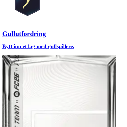
Gullutfordring
Bytt inn et lag med gullspillere.