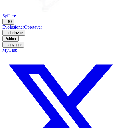
Spillere
LBO
Evolusjoner
Oppgaver
Ledertavler
Pakker
Lagbygger
MyClub