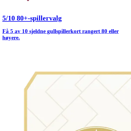
5/10 80+-spillervalg
Få 5 av 10 sjeldne gullspillerkort rangert 80 eller
høyere.