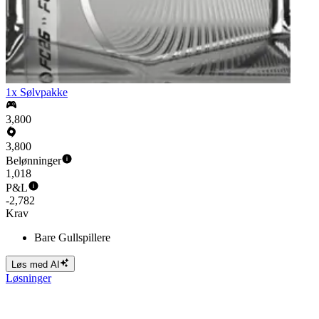
1x Sølvpakke
3,800
3,800
Belønninger
1,018
P&L
-2,782
Krav
Bare Gullspillere
Løs med AI
Løsninger