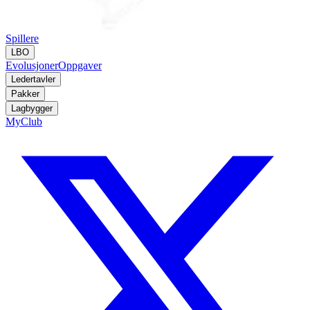
Spillere
LBO
Evolusjoner
Oppgaver
Ledertavler
Pakker
Lagbygger
MyClub