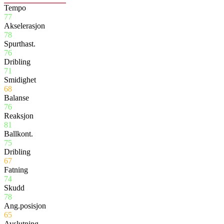
Tempo
77
Akselerasjon
78
Spurthast.
76
Dribling
71
Smidighet
68
Balanse
76
Reaksjon
81
Ballkont.
75
Dribling
67
Fatning
74
Skudd
78
Ang.posisjon
65
Avslutning