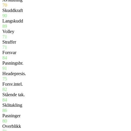
70
Skuddkraft
90
Langskudd
89
Volley
71
Straffer
71
Forsvar
84
Pasningsbr.
91
Headepresis.
75
Forsv.intel.
82
Stående tak.
84
Sklitakling
86
Pasninger
80
Overblikk