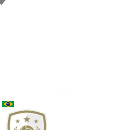
73
VM
Roberto Carlos