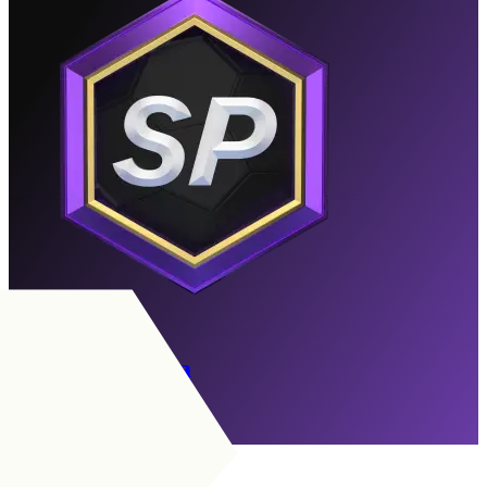
El Hombre Bala
Utløpt
Gå til Målsettinger
VM
|
Playmaker på kanten
+
VB
|
Vingback
+
+