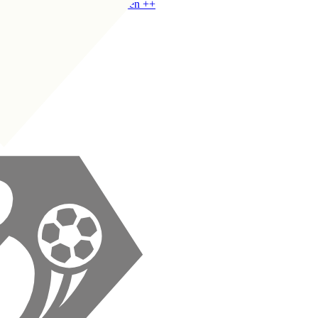
VM
|
Breddeholder på midten
+
+