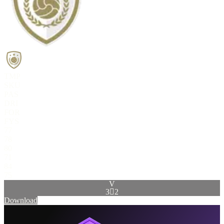
TMP
SKU
PAS
DRI
FOR
FYS
77
78
80
71
84
75
V
3

2
Download