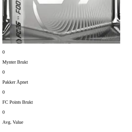
0
Mynter
Brukt
0
Pakker
Åpnet
0
FC Points
Brukt
0
Avg. Value