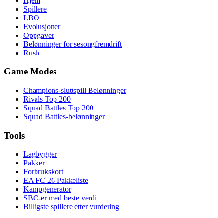
Hjem
Spillere
LBO
Evolusjoner
Oppgaver
Belønninger for sesongfremdrift
Rush
Game Modes
Champions-sluttspill Belønninger
Rivals Top 200
Squad Battles Top 200
Squad Battles-belønninger
Tools
Lagbygger
Pakker
Forbrukskort
EA FC 26 Pakkeliste
Kampgenerator
SBC-er med beste verdi
Billigste spillere etter vurdering