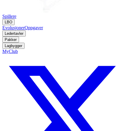
Spillere
LBO
Evolusjoner
Oppgaver
Ledertavler
Pakker
Lagbygger
MyClub