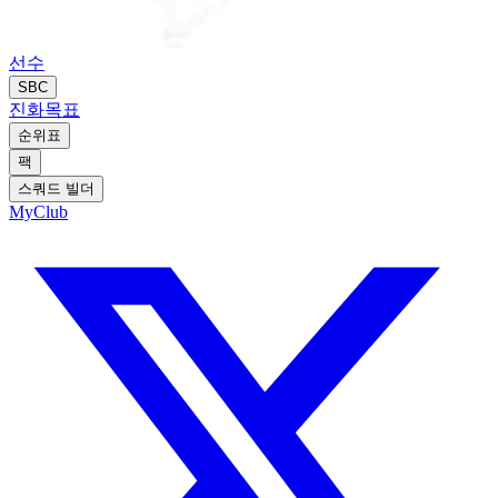
선수
SBC
진화
목표
순위표
팩
스쿼드 빌더
MyClub