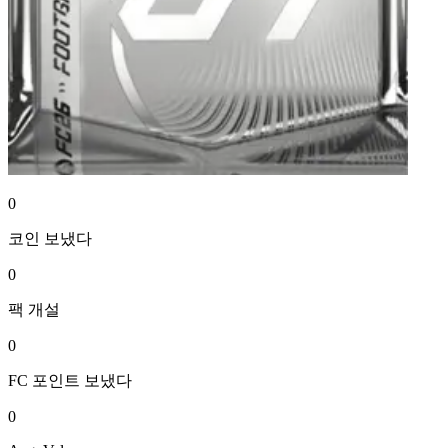
0
코인
보냈다
0
팩
개설
0
FC 포인트
보냈다
0