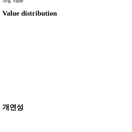
Avg. Value
Value distribution
개연성